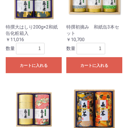
特撰大はしり200g×2和紙
特撰初摘み 和紙缶3本セ
缶化粧箱入
ット
￥11,016
￥10,700
数量
数量
カートに入れる
カートに入れる