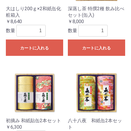
大はしり200ｇ×2和紙缶化
深蒸し茶 特撰2種 飲み比べ
粧箱入
セット(缶入)
￥8,640
￥8,000
数量
数量
カートに入れる
カートに入れる
初摘み 和紙貼缶2本セット
八十八夜 和紙缶2本セッ
￥6,300
ト