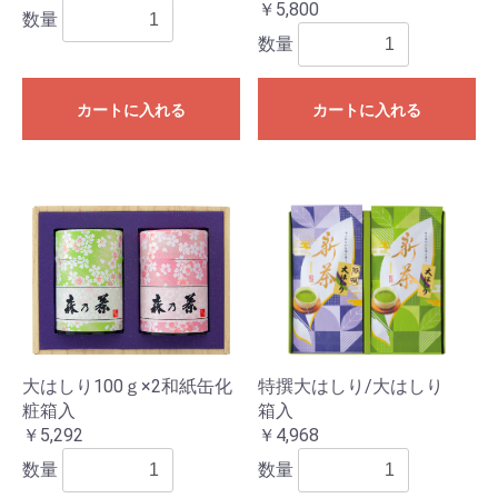
￥5,800
数量
数量
カートに入れる
カートに入れる
大はしり100ｇ×2和紙缶化
特撰大はしり/大はしり
粧箱入
箱入
￥5,292
￥4,968
数量
数量