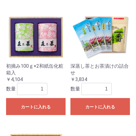
初摘み100ｇ×2和紙缶化粧
深蒸し茶とお茶漬けの詰合
箱入
せ
￥4,104
￥3,834
数量
数量
カートに入れる
カートに入れる