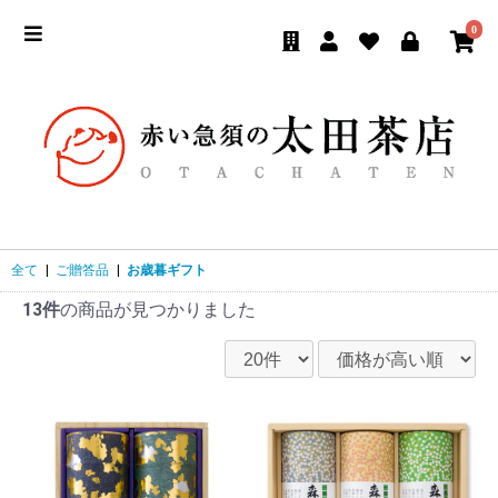
0
全て
|
ご贈答品
|
お歳暮ギフト
13件
の商品が見つかりました