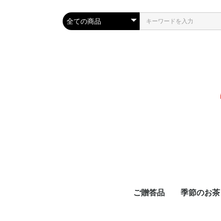
ご贈答品
季節のお茶
スタッフおすすめギフ
新茶ギフト
春ギフト
新茶とお菓子のギフト
夏のおすすめギフト
敬老の日ギフト
秋のおすすめギフト
お歳暮ギフト
お正月商品
新茶
べにふうき
品評会受賞
夏におすす
秋冬限定茶
お正月
春におすす