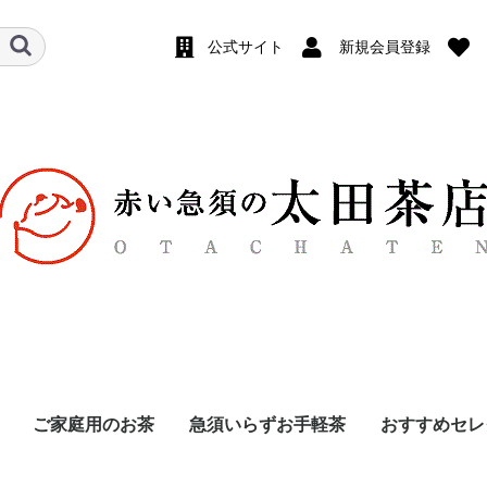
公式サイト
新規会員登録
ご家庭用のお茶
急須いらずお手軽茶
おすすめセレ
茶
め
め
深蒸し 高級煎茶
深蒸し 中級煎茶
深蒸し 棒茶
深蒸し 上粉茶
深むし 番茶
浅蒸し 煎茶
少量サイズ
一煎袋
玄米茶
ほうじ茶
烏龍茶
和紅茶
抹茶・玉露
夢茶
ティーバッグ
粉末茶
ティーバッグ
リーフ
飲み比べセッ
6袋セット
10袋まとめ
煎茶（緑
ほうじ茶
抹茶入玄
和紅茶