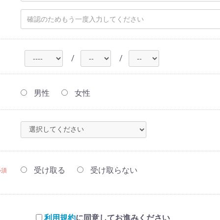
/
/
男性
女性
受け取る
受け取らない
必須
利用規約
に同意してお進みください