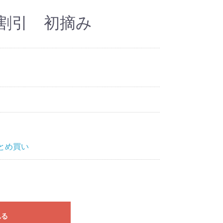
め割引 初摘み
まとめ買い
れる