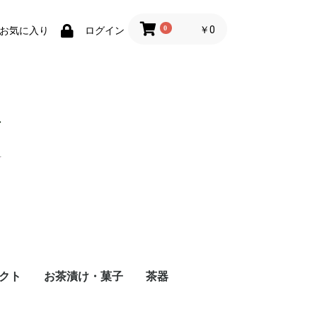
0
￥0
お気に入り
ログイン
クト
お茶漬け・菓子
茶器
ト
買い
茶）
米茶
お茶漬け
お茶菓子
茶器・茶香炉