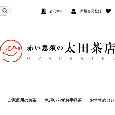
公式サイト
新規会員登録
ご家庭用のお茶
急須いらずお手軽茶
おすすめセレ
茶
め
め
深蒸し 高級煎茶
深蒸し 中級煎茶
深蒸し 棒茶
深蒸し 上粉茶
深むし 番茶
浅蒸し 煎茶
少量サイズ
一煎袋
玄米茶
ほうじ茶
烏龍茶
和紅茶
抹茶・玉露
夢茶
ティーバッグ
粉末茶
ティーバッグ
リーフ
飲み比べセッ
6袋セット
10袋まとめ
煎茶（緑
ほうじ茶
抹茶入玄
和紅茶