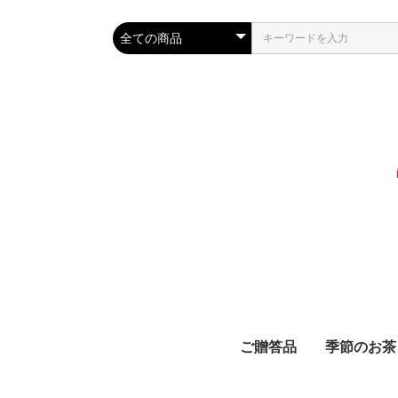
ご贈答品
季節のお茶
スタッフおすすめギフ
新茶ギフト
春ギフト
新茶とお菓子のギフト
夏のおすすめギフト
敬老の日ギフト
秋のおすすめギフト
お歳暮ギフト
お正月商品
新茶
べにふうき
品評会受賞
夏におすす
秋冬限定茶
お正月
春におすす