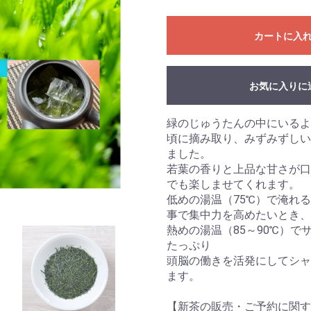
カートに入
お気に入りに
緑のじゅうたんの中にいるよ
頃に摘み取り、みずみずしい
ました。
若葉の香りと上品な甘さが口
でも楽しませてくれます。
低めの湯温（75℃）で淹れ
事で集中力を高めたいとき、
熱めの湯温（85～90℃）
たっぷり
頭脳の働きを活発にしてシャ
ます。
【新茶の販売・ご予約に関す