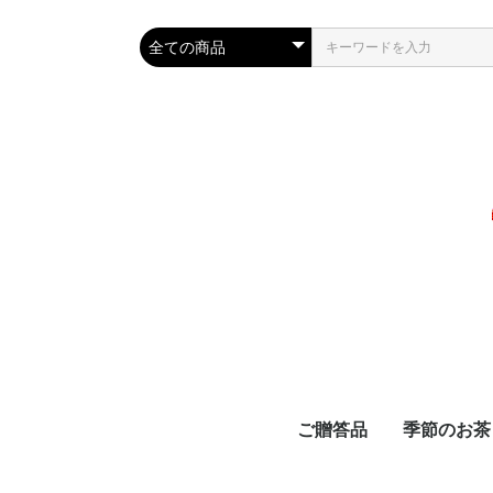
ご贈答品
季節のお茶
スタッフおすすめギフ
新茶ギフト
春ギフト
新茶とお菓子のギフト
夏のおすすめギフト
敬老の日ギフト
秋のおすすめギフト
お歳暮ギフト
お正月商品
新茶
べにふうき
品評会受賞
夏におすす
秋冬限定茶
お正月
春におすす