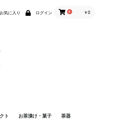
0
￥0
お気に入り
ログイン
クト
お茶漬け・菓子
茶器
ト
買い
茶）
米茶
お茶漬け
お茶菓子
茶器・茶香炉