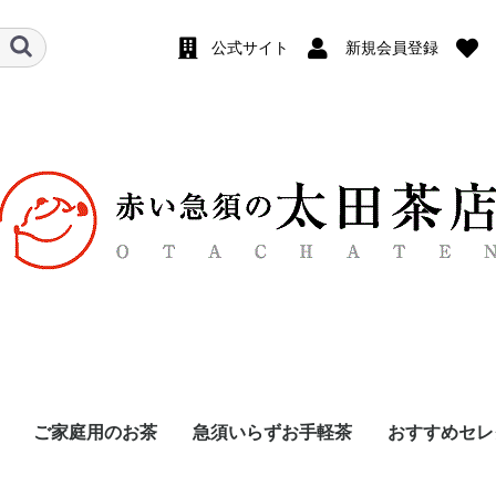
公式サイト
新規会員登録
ご家庭用のお茶
急須いらずお手軽茶
おすすめセレ
茶
め
め
深蒸し 高級煎茶
深蒸し 中級煎茶
深蒸し 棒茶
深蒸し 上粉茶
深むし 番茶
浅蒸し 煎茶
少量サイズ
一煎袋
玄米茶
ほうじ茶
烏龍茶
和紅茶
抹茶・玉露
夢茶
ティーバッグ
粉末茶
ティーバッグ
リーフ
飲み比べセッ
6袋セット
10袋まとめ
煎茶（緑
ほうじ茶
抹茶入玄
和紅茶