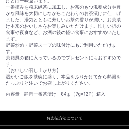
けとは一味違います。
一番摘みを粉末緑茶に加工し、お茶のもつ滋養成分や豊
かな風味を大切にしながらこだわりのお茶漬けに仕上げ
ました。湯気とともに芳しいお茶の香りが漂い、お茶漬
け本来のおいしさをお楽しみいただけます。忙しい折の
食事や夜食など、お酒の後の軽い食事におすすめいたし
ます。
野菜炒め・野菜スープの味付けにもご利用いただけま
す。
茶箱風の箱に入っているのでプレゼントにもおすすめで
す。
【おいしい召し上がり方】
温かいご飯を茶碗に盛り、本品をふりかけてから熱湯を
たっぷりと注いでお召し上がりください。
内容量 静岡一番茶漬け 84ｇ（7g×12P）箱入
お支払方法について